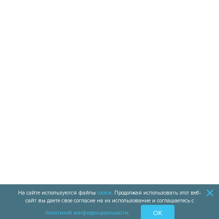
ДИСТРИБЬЮТОРСКАЯ СЕТЬ
8 800 2009 444
НАПИСАТЬ НАМ
КОНТАКТЫ
УСЛОВИЯ ОПЛАТЫ
На сайте используются файлы
cookie
. Продолжая использовать этот веб-
сайт вы даете свое согласие на их использование и соглашаетесь с
OK
политикой конфиденциальности
.