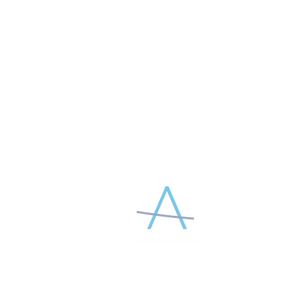
Телефон*
Страна и город
Выберите способ оплаты
Банковской картой онлайн
Комментарий
Я принимаю условия
Пользовательского соглашения
и