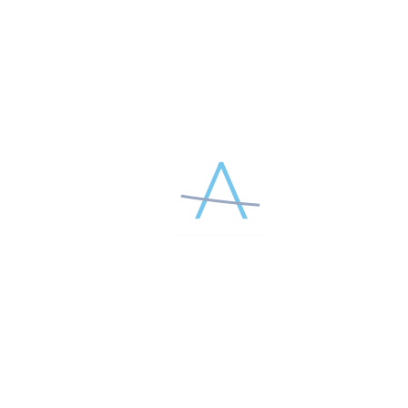
БЕСПЛАТНАЯ ВВОДНАЯ ЛЕКЦИЯ
APTOS
Не упустите возможности узнать основы уникальных
методик, известных по всему миру.
Оценить
преимущества и возможности обучения APTOS.
СМОТРЕТЬ НА ВИДЕОПОРТАЛЕ