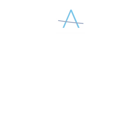
✓ Кировская область, Республика Марий Эл, Чебоксары,
Чувашская Республика, Ижевск, Удмуртская Республика;
Сыктывкар, Республика Коми.
Желаем Вам красивых процедур!
ПОДЕЛИТЕСЬ МАТЕРИАЛОМ В СОЦСЕТЯХ
НОВОСТИ КОМПАНИИ
О КОМПАНИИ