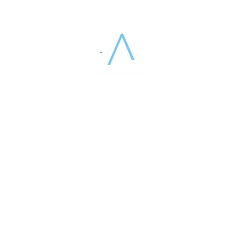
15 НОЯБРЯ 2024
КОМПАНИЯ АПТОС ПРЕДСТАВИТ СВОЮ
НАУЧНУЮ ПРОГРАММУ НА XIII НАЦИОНАЛЬНОМ
КОНГРЕССЕ ИМ. Н.О. МИЛАНОВА
Национальный конгресс им. Н.О. Миланова - ведущая
федеральная площадка для обмена информацией между
профессионалами пластической хирургии и косметологии
ЧИТАТЬ ДАЛЕЕ