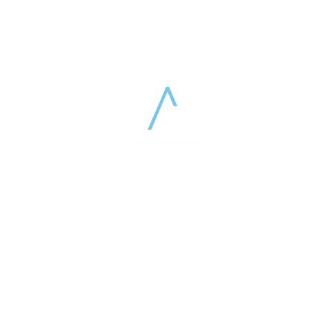
17 марта 2026
КАДАВЕР-КУРС КОЛХИДА-2026
Эксклюзивный кадавер-курс в рамках
Восточно-европейской сессии Конгресса
KOLKHIDA 2026