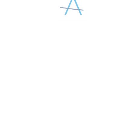
6
1
...
4
5
7
8
...