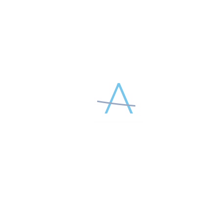
РЕКОМЕНДУЕМЫЕ СТАТЬИ
За каждым из методов Aptos – годы клинических
исследований, анализ отсроченных результатов.
Техники и схемы установки нитей имеют четкое
научное обоснование: компания-разработчик
постоянно проводит научные изыскания, результаты
которых лежат в основе всех ее продуктов.
Результаты этих исследований представлены
публикациями в ведущих научных изданиях.
27 МАЯ 2026